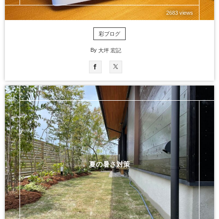
2683 views
彩ブログ
By
大坪 宏記
夏の暑さ対策