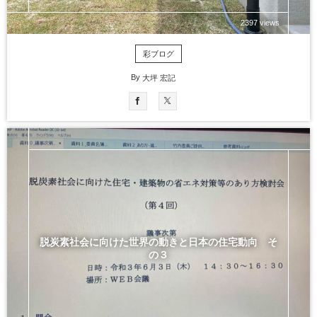
2397 views
彩ブログ
By
大坪 宏記
脱炭素社会に向けた世界の動きと日本の住宅動向 そ
の３