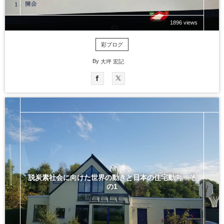
1896 views
彩ブログ
By
大坪 宏記
脱炭素社会に向けた世界の動きと日本の住宅動向 そ
の1