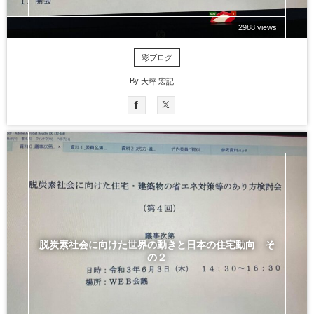
2988 views
彩ブログ
By
大坪 宏記
脱炭素社会に向けた世界の動きと日本の住宅動向 そ
の２