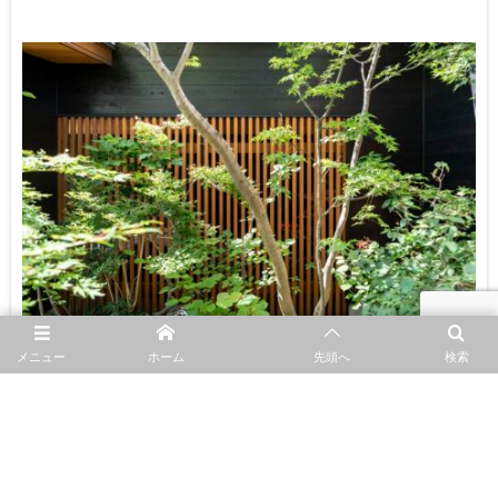
メニュー
ホーム
先頭へ
検索
By
株式会社 彩
HOME
住まいづくりのコンセプト
雑木の庭 the garden