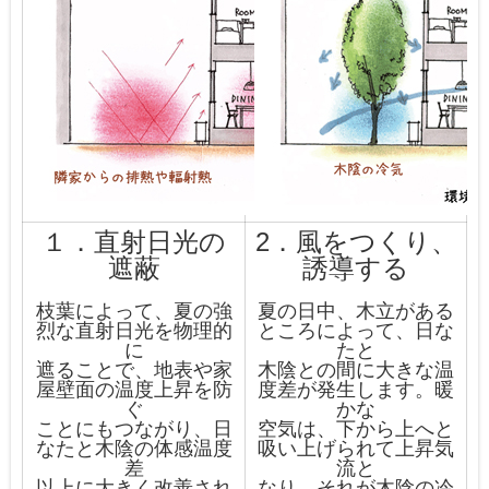
１．直射日光の
2．風をつくり、
遮蔽
誘導する
枝葉によって、夏の強
夏の日中、木立がある
烈な直射日光を物理的
ところによって、日な
に
たと
遮ることで、地表や家
木陰との間に大きな温
屋壁面の温度上昇を防
度差が発生します。暖
ぐ
かな
ことにもつながり、日
空気は、下から上へと
なたと木陰の体感温度
吸い上げられて上昇気
差
流と
以上に大きく改善され
なり、それが木陰の冷