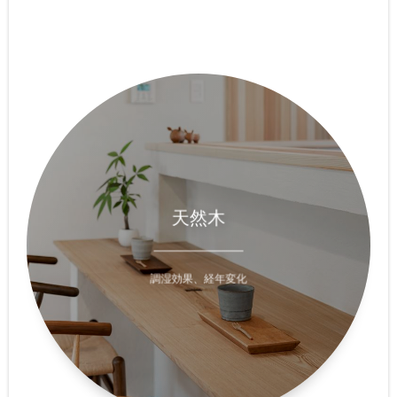
天然木
調湿効果に加えて
ウイルス繁殖抑制効果、
自律神経安定作用もあると言われ
新建材とは違い劣化に強く、
経年変化による味わいを楽しめる
調湿効果、経年変化