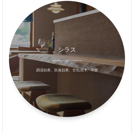
化学物質の吸着や調湿効果など
シラス
シラスの持つ特殊な力を十分に引き出す
100％自然素材のシラス壁は、
エアコンや空気清浄機など
エネルギーを消費する機器に頼らずに
室内の空気を浄化し、
調湿効果、防臭効果、空気清浄、不燃
いつでも快適で安全な空間をつくります。