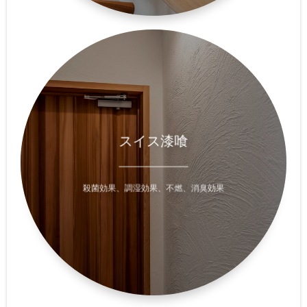
天然100%漆喰のスイスアルプスの
高純度の石灰石だけを原材料にして、
スイス漆喰
伝統製法で作られる
カルシウム純度91%の高品質な漆喰です
一般的な漆喰に比べ、
調湿、消臭、空気浄化機能が非常に高く
殺菌効果、調湿効果、不燃、消臭効果
メンテナンス性にも優れている
スイス漆喰。