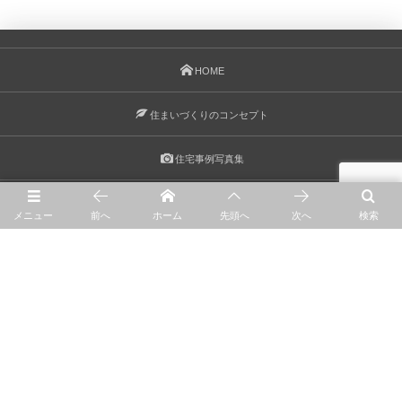
HOME
住まいづくりのコンセプト
住宅事例写真集
リノベーション
メニュー
前へ
ホーム
先頭へ
次へ
検索
彩ブログ
会社案内
お問合せ
© 2018 - 2026
福岡県みやま市のナチュラル住宅 株式会社 彩 irodori