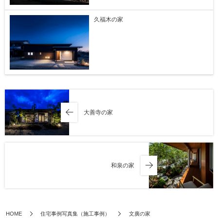
久福木の家
大善寺の家
和泉の家
HOME
住宅事例写真集（施工事例）
文廣の家