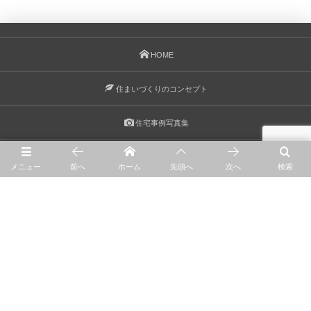
HOME
住まいづくりのコンセプト
住宅事例写真集
リノベーション
メニュー
前へ
ホーム
先頭へ
次へ
検索
彩ブログ
会社案内
お問合せ
© 2018 - 2026
福岡県みやま市のナチュラル住宅 株式会社 彩 irodori